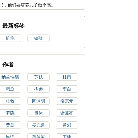
书，他们要培养儿子做个高...
最新标签
旌旄
铁骑
作者
纳兰性德
苏轼
杜甫
韩愈
岑参
李白
杜牧
陶渊明
柳宗元
罗隐
贯休
诸葛亮
贾岛
晏几道
孟郊
许浑
范仲淹
王建