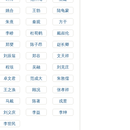
姚合
王勃
陆龟蒙
朱熹
秦观
方干
李峤
杜荀鹤
戴叔伦
郑燮
陈子昂
赵长卿
刘辰翁
郑谷
文天祥
程垓
吴融
刘克庄
卓文君
范成大
朱敦儒
王之涣
顾况
张孝祥
马戴
陈著
戎昱
刘义庆
李益
李绅
李世民