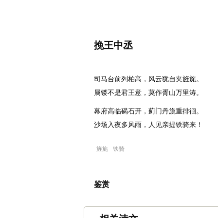
名诗文网
诗文
首页
名句
挽王中丞
唐代
：
李白
司马台前列柏高，风云犹自夹旌旄。
属镂不是君王意，莫作胥山万里涛。
幕府高临碣石开，蓟门丹旐重徘徊。
沙场入夜多风雨，人见亲提铁骑来！
旌旄
铁骑
鉴赏