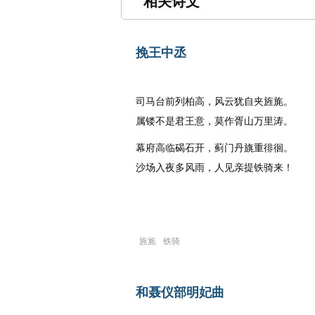
相关诗文
挽王中丞
唐代
：
李白
司马台前列柏高，风云犹自夹旌旄。
属镂不是君王意，莫作胥山万里涛。
幕府高临碣石开，蓟门丹旐重徘徊。
沙场入夜多风雨，人见亲提铁骑来！
旌旄
铁骑
和聂仪部明妃曲