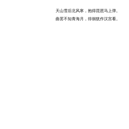
唐代
：
李白
天山雪后北风寒，抱得琵琶马上弹。
曲罢不知青海月，徘徊犹作汉宫看。