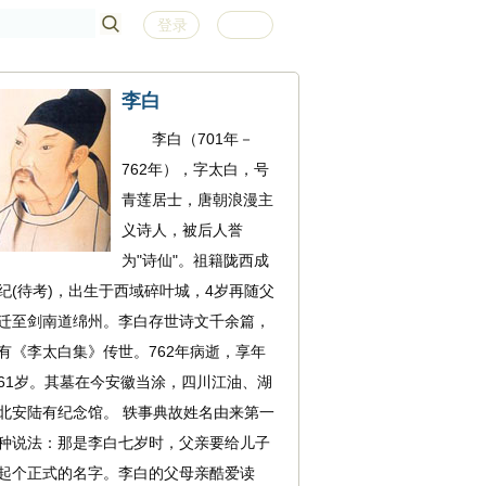
登录
注册
李白
李白（701年－
762年），字太白，号
青莲居士，唐朝浪漫主
义诗人，被后人誉
为"诗仙"。祖籍陇西成
纪(待考)，出生于西域碎叶城，4岁再随父
迁至剑南道绵州。李白存世诗文千余篇，
有《李太白集》传世。762年病逝，享年
61岁。其墓在今安徽当涂，四川江油、湖
北安陆有纪念馆。 轶事典故姓名由来第一
种说法：那是李白七岁时，父亲要给儿子
起个正式的名字。李白的父母亲酷爱读