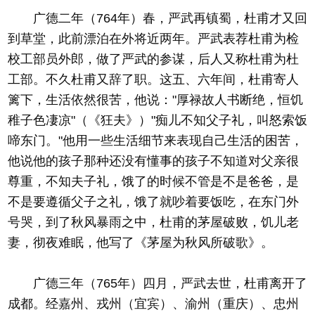
广德二年（764年）春，严武再镇蜀，杜甫才又回
到草堂，此前漂泊在外将近两年。严武表荐杜甫为检
校工部员外郎，做了严武的参谋，后人又称杜甫为杜
工部。不久杜甫又辞了职。这五、六年间，杜甫寄人
篱下，生活依然很苦，他说："厚禄故人书断绝，恒饥
稚子色凄凉"（《狂夫》）"痴儿不知父子礼，叫怒索饭
啼东门。"他用一些生活细节来表现自己生活的困苦，
他说他的孩子那种还没有懂事的孩子不知道对父亲很
尊重，不知夫子礼，饿了的时候不管是不是爸爸，是
不是要遵循父子之礼，饿了就吵着要饭吃，在东门外
号哭，到了秋风暴雨之中，杜甫的茅屋破败，饥儿老
妻，彻夜难眠，他写了《茅屋为秋风所破歌》。
广德三年（765年）四月，严武去世，杜甫离开了
成都。经嘉州、戎州（宜宾）、渝州（重庆）、忠州