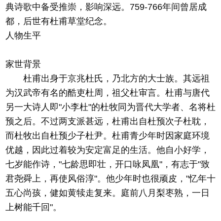
典诗歌中备受推崇，影响深远。759-766年间曾居成
都，后世有杜甫草堂纪念。
人物生平
家世背景
杜甫出身于京兆杜氏，乃北方的大士族。其远祖
为汉武帝有名的酷吏杜周，祖父杜审言。杜甫与唐代
另一大诗人即"小李杜"的杜牧同为晋代大学者、名将杜
预之后。不过两支派甚远，杜甫出自杜预次子杜耽，
而杜牧出自杜预少子杜尹。杜甫青少年时因家庭环境
优越，因此过着较为安定富足的生活。他自小好学，
七岁能作诗，"七龄思即壮，开口咏凤凰"，有志于"致
君尧舜上，再使风俗淳"。他少年时也很顽皮，"忆年十
五心尚孩，健如黄犊走复来。庭前八月梨枣熟，一日
上树能千回"。