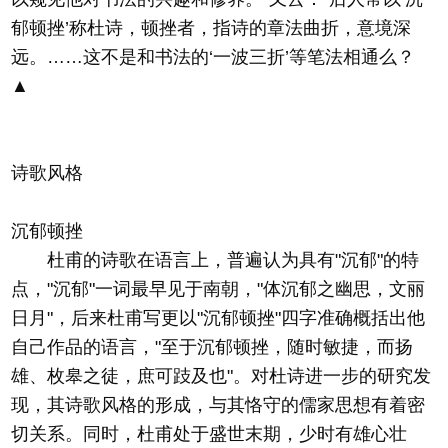
郁顿挫’称杜诗，顿挫者，指诗的章法曲折，意境深
远。……这不是和书法的‘一波三折’等笔法相通么？
▲
诗歌风格
沉郁顿挫
杜甫的诗歌在语言上，普遍认为具有"沉郁"的特
点，"沉郁"一词最早见于南朝，"体沉郁之幽思，文丽
日月"，后来杜甫写更以"沉郁顿挫"四字准确概括出他
自己作品的语言，"至于沉郁顿挫，随时敏捷，而扬
雄、枚皋之徒，庶可跂及也"。对杜诗进一步的研究发
现，其诗歌风格的形成，与其恪守的儒家思想有着密
切关系。同时，杜甫处于盛世末期，少时有雄心壮