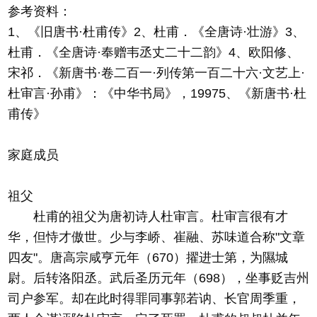
参考资料：
1、《旧唐书·杜甫传》2、杜甫．《全唐诗·壮游》3、
杜甫．《全唐诗·奉赠韦丞丈二十二韵》4、欧阳修、
宋祁．《新唐书·卷二百一·列传第一百二十六·文艺上·
杜审言·孙甫》：《中华书局》，19975、《新唐书·杜
甫传》
家庭成员
祖父
杜甫的祖父为唐初诗人杜审言。杜审言很有才
华，但恃才傲世。少与李峤、崔融、苏味道合称"文章
四友"。唐高宗咸亨元年（670）擢进士第，为隰城
尉。后转洛阳丞。武后圣历元年（698），坐事贬吉州
司户参军。却在此时得罪同事郭若讷、长官周季重，