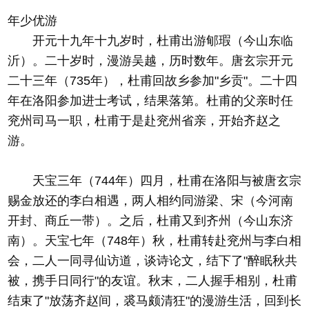
年少优游
开元十九年十九岁时，杜甫出游郇瑕（今山东临
沂）。二十岁时，漫游吴越，历时数年。唐玄宗开元
二十三年（735年），杜甫回故乡参加"乡贡"。二十四
年在洛阳参加进士考试，结果落第。杜甫的父亲时任
兖州司马一职，杜甫于是赴兖州省亲，开始齐赵之
游。
天宝三年（744年）四月，杜甫在洛阳与被唐玄宗
赐金放还的李白相遇，两人相约同游梁、宋（今河南
开封、商丘一带）。之后，杜甫又到齐州（今山东济
南）。天宝七年（748年）秋，杜甫转赴兖州与李白相
会，二人一同寻仙访道，谈诗论文，结下了"醉眠秋共
被，携手日同行"的友谊。秋末，二人握手相别，杜甫
结束了"放荡齐赵间，裘马颇清狂"的漫游生活，回到长