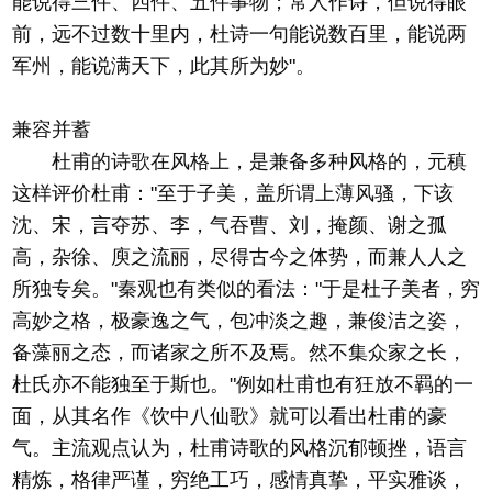
能说得三件、四件、五件事物；常人作诗，但说得眼
前，远不过数十里内，杜诗一句能说数百里，能说两
军州，能说满天下，此其所为妙"。
兼容并蓄
杜甫的诗歌在风格上，是兼备多种风格的，元稹
这样评价杜甫："至于子美，盖所谓上薄风骚，下该
沈、宋，言夺苏、李，气吞曹、刘，掩颜、谢之孤
高，杂徐、庾之流丽，尽得古今之体势，而兼人人之
所独专矣。"秦观也有类似的看法："于是杜子美者，穷
高妙之格，极豪逸之气，包冲淡之趣，兼俊洁之姿，
备藻丽之态，而诸家之所不及焉。然不集众家之长，
杜氏亦不能独至于斯也。"例如杜甫也有狂放不羁的一
面，从其名作《饮中八仙歌》就可以看出杜甫的豪
气。主流观点认为，杜甫诗歌的风格沉郁顿挫，语言
精炼，格律严谨，穷绝工巧，感情真挚，平实雅谈，