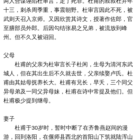
两人合谋诬陷杜审言，定了死罪。杜甫的叔叔杜并年
十三，刺杀周季重，事震朝野。杜审言因此不死，被
武则天召入京师。又因欣赏其诗文，授著作佐郎，官
至膳部员外郎。后因勾结张易之兄弟，被流放到峰
州。但不久又被诏回。
父母
杜甫的父亲为杜审言长子杜闲，生母为清河东武
城人，但在其出生后不久就去世，父亲续娶卢氏。杜
甫由其姑母抚养长大。杜甫有兄长，早夭，三个同父
异母弟及一同父异母妹，杜甫在诗中常提及他们。但
杜甫极少提到继母。
妻子
杜甫于30岁时，暂时中断了在齐鲁燕赵间的漫
游，回到洛阳，在偃师县西北的首阳山下筑就陆浑山