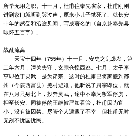
所学无用之职。十一月，杜甫往奉先省家，杜甫刚刚
进到家门就听到哭泣声，原来小儿子饿死了。就长安
十年的感受和沿途见闻，写成著名的《自京赴奉先县
咏怀五百字》。
战乱流离
天宝十四年（755年）十一月，安史之乱爆发，第
二年六月，潼关失守，玄宗仓惶西逃。七月，太子李
亨即位于灵武，是为肃宗。这时的杜甫已将家搬到鄜
州（今陕西富县）羌村避难，他听说了肃宗即位，就
在八月只身北上，投奔灵武，途中不幸为叛军俘虏，
押至长安。同被俘的王维被严加看管，杜甫因为官
小，没有被囚禁。尽管个人遭遇了不幸，但杜甫无时
无刻不忧国忧民。