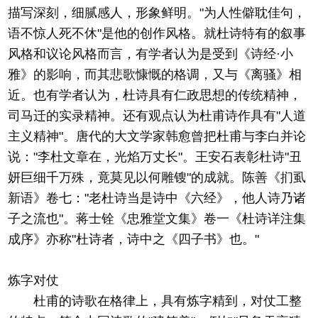
描写深刻，细腻感人，形象鲜明。"为人性僻耽佳句，
语不惊人死不休"是他的创作风格。就杜诗特有的叙事
风格和议论风格而言，有学者认为是受到《诗经·小
雅》的影响，而其悲歌慷慨的格调，又与《离骚》相
近。也有学者认为，杜诗具有仁政思想的传统精神，
司马迁的实录精神。还有观点认为杜甫诗作具有"人道
主义精神"。唐代的大文学家韩愈曾把杜甫与李白并论
说："李杜文章在，光焰万丈长"。王安石表彰杜诗"丑
妍巨细千万殊，竟莫见以何雕锼"的成就。陈善《扪虱
新语》卷七："老杜诗当是诗中《六经》，他人诗乃诸
子之流也"。蒋士铨《忠雅堂文集》卷一《杜诗详注集
成序》亦称"杜诗者，诗中之《四子书》也。"
炼字对仗
杜甫的诗歌在格律上，具有炼字精到，对仗工整