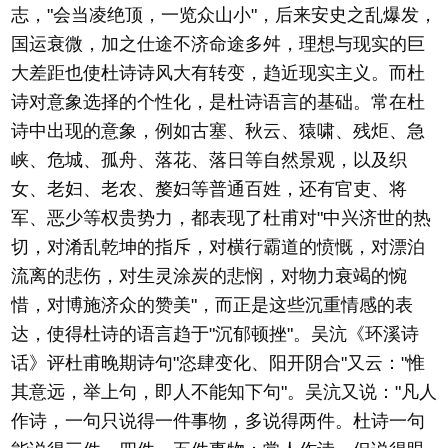
志，"会当凌绝顶，一览众山小"，后来安史之乱爆发，
国运衰微，加之仕途不济命途多舛，理想与现实的巨
大差距也使杜诗诗风大有转变，趋近现实主义。而杜
诗对意象选择的个性化，是杜诗语言的基础。常在杜
诗中出现的意象，例如古塞、秋云、猿啸、残炬、急
峡、危城、孤舟、落花、落日等自然景观，以及织
女、老妇、老农、嫠妇等普通百姓，还有官吏、将
军、恶少等权贵势力，都表现了杜甫对"中兴济世的热
切，对淆乱乾坤的指斥，对横行霸道的愤慨，对漂泊
流离的悲伤，对生灵涂炭的悲悯，对物力衰竭的惋
惜，对博施济众的赞美"，而正是这些沉重情感的表
达，使得杜诗的语言趋于"沉郁顿挫"。吴沆《环溪诗
话》评杜甫晚期诗句"恣肆变化、阳开阴合"又云："惟
其意远，举上句，即人不能知下句"。吴沆又说："凡人
作诗，一句只说得一件事物，多说得两件。杜诗一句