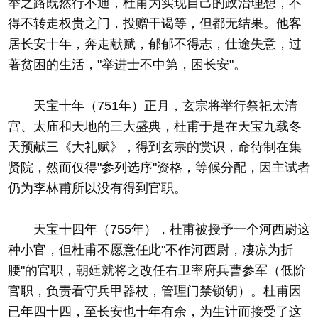
举之路既然行不通，杜甫为实现自己的政治理想，不
得不转走权贵之门，投赠干谒等，但都无结果。他客
居长安十年，奔走献赋，郁郁不得志，仕途失意，过
著贫困的生活，"举进士不中第，困长安"。
天宝十年（751年）正月，玄宗将举行祭祀太清
宫、太庙和天地的三大盛典，杜甫于是在天宝九载冬
天预献三《大礼赋》，得到玄宗的赏识，命待制在集
贤院，然而仅得"参列选序"资格，等候分配，因主试者
仍为李林甫所以没有得到官职。
天宝十四年（755年），杜甫被授予一个河西尉这
种小官，但杜甫不愿意任此"不作河西尉，凄凉为折
腰"的官职，朝廷就将之改任右卫率府兵曹参军（低阶
官职，负责看守兵甲器杖，管理门禁锁钥）。杜甫因
已年四十四，至长安也十年有余，为生计而接受了这