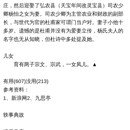
庄，然后迎娶了弘农县（天宝年间改灵宝县）司农少
卿杨怡之女为妻。司农少卿为主管农业和财政的副部
长，与世代为官的杜甫家可谓门当户对。妻子小他十
多岁。遗憾的是杜甫并没有为爱妻立传，杨氏夫人的
名字也无从知晓，但杜诗中多处提及她。
儿女
育有两子宗文、宗武，一女凤儿。▲
有用(607)没用(213)
参考资料：
1、新浪网2、九思亭
轶事典故