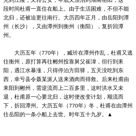
先到江陵，又转公安，年底又漂泊到湖南岳阳，这一
段时间杜甫一直住在船上。由于生活困难，不但不能
北归，还被迫更往南行。大历四年正月，由岳阳到潭
州（长沙），又由潭州到衡州（衡阳），复折回潭
州。
大历五年（770年），臧玠在潭州作乱，杜甫又逃
往衡州，原打算再往郴州投靠舅父崔湋，但行到耒
阳，遇江水暴涨，只得停泊方田驿，五天没吃到东
西，幸亏县令聂某派人送来酒肉而得救。后来杜甫由
耒阳到郴州，需逆流而上二百多里，这时洪水又未
退，杜甫原一心要北归，这时便改变计划，顺流而
下，折回潭州。大历五年（770年）冬，杜甫在由潭州
往岳阳的一条小船上去世。时年五十九岁。▲