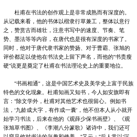
杜甫在书法的创作观上是非常成熟而有深度的。
从记载来看，他的书体以楷隶行草兼工，整体以意行
之，赞赏古而雄壮，注意书写中的速度、节奏、笔
势、墨法等等内容，在唐代也是很有深度的书家了。
同时，他对于唐代隶书家的赞扬、对于曹霸、张旭的
评价都足以使他在书法史上留下声名，而他的"书贵瘦
硬"说更是奠定了杜甫在书法理论史上的重要地位。
"书画相通"，这是中国艺术史及美学史上富于民族
特色的文化现象。杜甫知画又知书，今人如安旗即有
言："除文学外，杜甫对其他艺术也很留心。例如书
法，‘九龄成大字，有作成一囊’，他不但本人从小就开
始学习书法，后来在他的《观薛少保书画壁》、《观
张旭草书图》、《李潮八分篆歌》诸诗中，我们还可
以窥见他对书法的兴趣和修养。"又云："后人常以‘沉