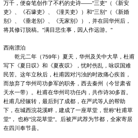
万千，便奋笔创作了不朽的史诗——"三吏"（《新安
吏》、《石壕吏》、《潼关吏》）和"三别"（《新婚
别》、《垂老别》、《无家别》），并在回华州后，
将其修订脱稿。"满目悲生事，因人作远游。"
西南漂泊
乾元二年（759年）夏天，华州及关中大旱，杜甫
写下《夏日叹》和《夏夜叹》，忧时伤乱，咏叹国难
民苦。这年立秋后，杜甫因对污浊的时政痛心疾首，
而放弃了华州司功参军的职务，西去秦州（今甘肃省
天水一带）。杜甫在华州司功任内，共作诗30多首。
杜甫几经辗转，最后到了成都，在严武等人的帮助
下，在城西浣花溪畔，建成了一座草堂，世称"杜甫草
堂"， 也称"浣花草堂"。后被严武荐为节都，全家寄居
在四川奉节县。