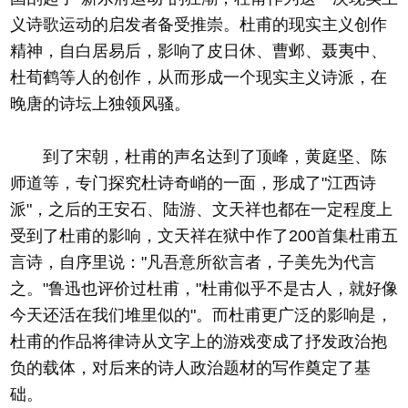
义诗歌运动的启发者备受推崇。杜甫的现实主义创作
精神，自白居易后，影响了皮日休、曹邺、聂夷中、
杜荀鹤等人的创作，从而形成一个现实主义诗派，在
晚唐的诗坛上独领风骚。
到了宋朝，杜甫的声名达到了顶峰，黄庭坚、陈
师道等，专门探究杜诗奇峭的一面，形成了"江西诗
派"，之后的王安石、陆游、文天祥也都在一定程度上
受到了杜甫的影响，文天祥在狱中作了200首集杜甫五
言诗，自序里说："凡吾意所欲言者，子美先为代言
之。"鲁迅也评价过杜甫，"杜甫似乎不是古人，就好像
今天还活在我们堆里似的"。而杜甫更广泛的影响是，
杜甫的作品将律诗从文字上的游戏变成了抒发政治抱
负的载体，对后来的诗人政治题材的写作奠定了基
础。