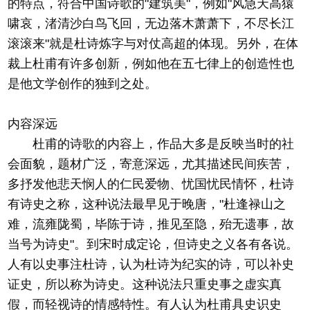
的特点，符合中国诗歌的"建筑美"，例如"风急天高猿
啸哀，渚清沙白鸟飞回，无边落木萧萧下，不尽长江
滚滚来"就是杜诗炼字与对仗高超的体现。另外，在体
裁上杜甫有许多创新，例如他在五七律上的创造性也
是他文学创作的独到之处。
内容深远
杜甫的诗歌的内容上，作品大多是反映当时的社
会面貌，题材广泛，寄意深远，尤其描述民间疾苦，
多抒发他悲天悯人的仁民爱物、忧国忧民情怀，杜诗
有诗史之称，这种说法最早见于晚唐，"杜逢禄山之
难，流雍陇蜀，毕陈于诗，推见至隐，殆无遗事，故
当号为诗史"。到宋时成定论，但诗史之义各有各说。
人有以史事注杜诗，认为杜诗为纪实的诗，可以补史
证史，所以称为诗史。这种说法只重史事之虚实真
假，而轻视诗的情感特性。有人认为杜甫具史识史