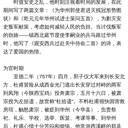
时值安史之乱，他时刻注视着时局的发展，在此
期间写了两篇文章：《为华州郭使君进灭残冠形势图
状》和《乾元元年华州试进士策问五首》，为剿灭安
史叛军献策，考虑如何减轻人民的负担。当讨伐叛军
的劲旅——镇西北庭节度使李嗣业的兵马路过华州
时，他写了《观安西兵过赴关中待命二首》的诗，表
达了爱国的热情。
为官时期
至德二年（757年）四月，郭子仪大军来到长安北
方，杜甫冒险从成西金光门逃出长安穿过对峙的两军
到凤翔（今陕西宝鸡）投奔肃宗，五月十六日，被肃
宗授为左拾遗，故世称"杜拾遗"。不料杜甫很快因营救
房琯，触怒肃宗，被贬到华州（今华县），负责祭
祀、礼乐、学校、选举、医筮、考课等事。到华州
后，杜甫心情十分苦闷和烦恼。他常游西溪畔的郑县