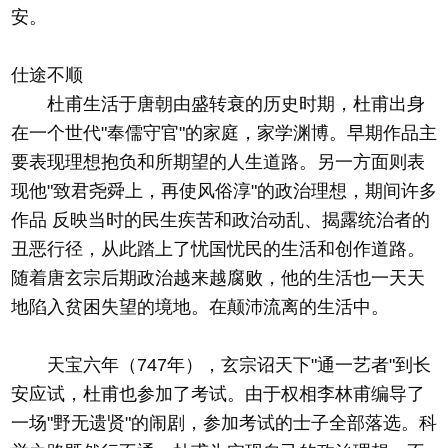
安。
仕途不顺
杜甫生活于唐朝由盛转衰的历史时期，杜甫出身
在一个世代"奉儒守官"的家庭，家学渊博。早期作品主
要表现理想抱负和所期望的人生道路。另一方面则表
现他"致君尧舜上，再使风俗淳"的政治理想，期间许多
作品 反映当时的民生疾苦和政治动乱、揭露统治者的
丑恶行径，从此踏上了忧国忧民的生活和创作道路。
随着唐玄宗后期政治越来越腐败，他的生活也一天天
地陷入贫困失望的境地。在颠沛流离的生活中。
天宝六年（747年），玄宗诏天下"通一艺者"到长
安应试，杜甫也参加了考试。由于权相李林甫编导了
一场"野无遗贤"的闹剧，参加考试的士子全部落选。科