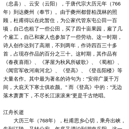
（忠县）、云安（云阳），于唐代宗大历元年（766
年）到达夔州（奉节）。由于夔州都督柏茂林的照
顾，杜甫得以在此暂住，为公家代管东屯公田一百
顷，自己也租了一些公田，买了四十亩果园，雇了几
个雇工，自己和家人也参加了一些劳动。这一时期，
诗人创作达到了高潮，不到两年，作诗四百三十多
首，占现存作品的百分之三十。这时期，其作品有
《春夜喜雨》、《茅屋为秋风所破歌》、《蜀相》、
《闻官军收河南河北》、《登高》、《登岳阳楼》等
大量名作。其中最为著名的诗句为："安得广厦千万
间，大庇天下寒士俱欢颜。" 而《登高》中的："无边
落木萧萧下，不尽长江滚滚来"更是千古绝唱。
江舟长逝
大历三年（768年），杜甫思乡心切，乘舟出峡，