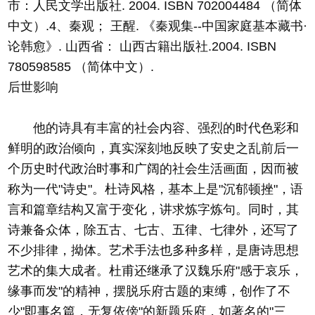
市：人民文学出版社. 2004. ISBN 702004484 （简体
中文）.4、秦观； 王醒. 《秦观集--中国家庭基本藏书·
论韩愈》. 山西省： 山西古籍出版社.2004. ISBN
780598585 （简体中文）.
后世影响
他的诗具有丰富的社会内容、强烈的时代色彩和
鲜明的政治倾向，真实深刻地反映了安史之乱前后一
个历史时代政治时事和广阔的社会生活画面，因而被
称为一代"诗史"。杜诗风格，基本上是"沉郁顿挫"，语
言和篇章结构又富于变化，讲求炼字炼句。同时，其
诗兼备众体，除五古、七古、五律、七律外，还写了
不少排律，拗体。艺术手法也多种多样，是唐诗思想
艺术的集大成者。杜甫还继承了汉魏乐府"感于哀乐，
缘事而发"的精神，摆脱乐府古题的束缚，创作了不
少"即事名篇，无复依傍"的新题乐府，如著名的"三