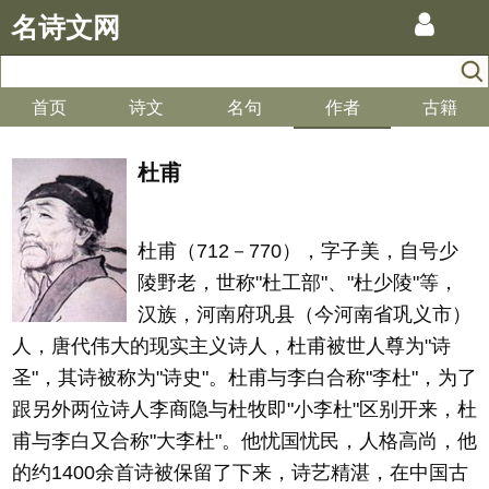
名诗文网
首页
诗文
名句
作者
古籍
杜甫
杜甫（712－770），字子美，自号少
陵野老，世称"杜工部"、"杜少陵"等，
汉族，河南府巩县（今河南省巩义市）
人，唐代伟大的现实主义诗人，杜甫被世人尊为"诗
圣"，其诗被称为"诗史"。杜甫与李白合称"李杜"，为了
跟另外两位诗人李商隐与杜牧即"小李杜"区别开来，杜
甫与李白又合称"大李杜"。他忧国忧民，人格高尚，他
的约1400余首诗被保留了下来，诗艺精湛，在中国古