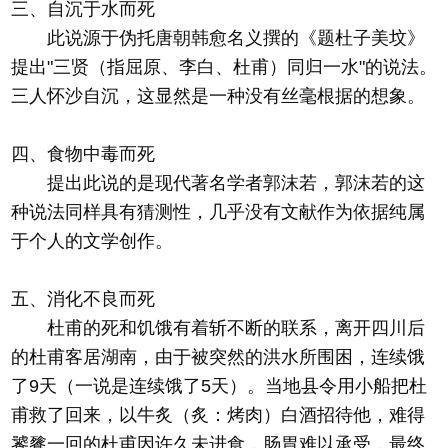
三、自沉于水而死
此说源于伪托唐朝韩愈名义撰的《题杜子美坟》
提出"三贤（指屈原、李白、杜甫）同归一水"的说法。
三人怀沙自沉，这显然是一种没有丝毫根据的想象。
四、食物中毒而死
提出此说的是现代著名学者郭沫若，郭沫若的这
种说法同样具有猜测性，几乎没有文献作为依据纯属
于个人的文学创作。
五、消化不良而死
杜甫的死和饥饿有着斩不断的联系，离开四川后
的杜甫客居湖南，由于被突然的洪水所围困，连续饿
了9天（一说是连续饿了5天）。当地县令用小船把杜
甫救了回来，以牛炙（炙：烤肉）白酒招待他，难得
饕餮一回的杜甫因许久未进食，肠胃难以承受，最终