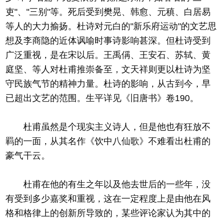
吏"、"三别"等。死后受到樊晃、韩愈、元稹、白居易
等人的大力揄扬。杜诗对元白的"新乐府运动"的文艺思
想及李商隐的近体讽喻时事诗影响甚深。但杜诗受到
广泛重视，是在宋以后。王禹偁、王安石、苏轼、黄
庭坚、等人对杜甫推崇备至，文天祥则更以杜诗为坚
守民族气节的精神力量。杜诗的影响，从古到今，早
已超出文艺的范围。生平详见《旧唐书》卷190。
杜甫虽然是个现实主义诗人，但是他也有狂放不
羁的一面，从其名作《饮中八仙歌》不难看出杜甫的
豪气干云。
杜甫在他的有生之年以及他去世后的一些年，没
有受到多少嘉奖和重视，这在一定程度上是由他在风
格和格律上的创新所导致的，某些评论家认为其中的