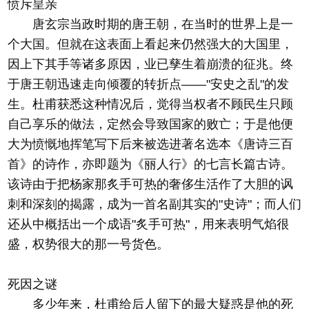
愤斥皇亲
唐玄宗当政时期的唐王朝，在当时的世界上是一
个大国。但就在这表面上看起来仍然强大的大国里，
因上下其手等诸多原因，业已孳生着崩溃的征兆。终
于唐王朝迅速走向倾覆的转折点——"安史之乱"的发
生。杜甫获悉这种情况后，觉得当权者不顾民生只顾
自己享乐的做法，定然会导致国家的败亡；于是他便
大为愤慨地挥笔写下后来被选进著名选本《唐诗三百
首》的诗作，亦即题为《丽人行》的七言长篇古诗。
该诗由于把杨家那炙手可热的奢侈生活作了大胆的讽
刺和深刻的揭露，成为一首名副其实的"史诗"；而人们
还从中概括出一个成语"炙手可热"，用来表明气焰很
盛，权势很大的那一号货色。
死因之谜
多少年来，杜甫给后人留下的最大疑惑是他的死