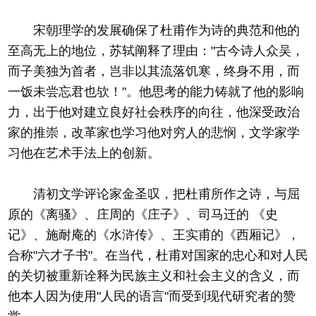
宋朝理学的发展确保了杜甫作为诗的典范和他的
至高无上的地位，苏轼阐释了理由："古今诗人众吴，
而子美独为首者，岂非以其流落饥寒，终身不用，而
一饭未尝忘君也欤！"。他思考的能力铸就了他的影响
力，出于他对建立良好社会秩序的向往，他深受政治
家的推崇，改革家也学习他对穷人的悲悯，文学家学
习他在艺术手法上的创新。
清初文学评论家金圣叹，把杜甫所作之诗，与屈
原的《离骚》、庄周的《庄子》、司马迁的 《史
记》、施耐庵的《水浒传》、王实甫的《西厢记》，
合称"六才子书"。在当代，杜甫对国家的忠心和对人民
的关切被重新诠释为民族主义和社会主义的含义，而
他本人因为使用"人民的语言"而受到现代研究者的赞