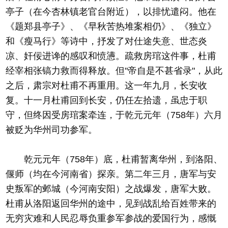
亭子（在今杏林镇老官台附近），以排忧遣闷。他在
《题郑县亭子》、《早秋苦热堆案相仍》、《独立》
和《瘦马行》等诗中，抒发了对仕途失意、世态炎
凉、奸佞进谗的感叹和愤懑。疏救房琯这件事，杜甫
经宰相张镐力救而得释放。但"帝自是不甚省录"，从此
之后，肃宗对杜甫不再重用。这一年九月，长安收
复。十一月杜甫回到长安，仍任左拾遗，虽忠于职
守，但终因受房琯案牵连，于乾元元年（758年）六月
被贬为华州司功参军。
乾元元年（758年）底，杜甫暂离华州，到洛阳、
偃师（均在今河南省）探亲。第二年三月，唐军与安
史叛军的邺城（今河南安阳）之战爆发，唐军大败。
杜甫从洛阳返回华州的途中，见到战乱给百姓带来的
无穷灾难和人民忍辱负重参军参战的爱国行为，感慨