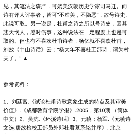
见，其笔法之森严，可媲美汉朝历史学家司马迁。而
诗有评人评事者，皆可"不虚美，不隐恶"，故号诗史。
此说可取。另一说是，杜甫之诗之所以号诗史，因其
悲天悯人，感时伤事，这种说法在一定程度上也是可
取的。但也有不喜欢杜甫诗者，杨亿就不喜欢杜甫，
刘放《中山诗话》云："杨大年不喜杜工部诗，谓为村
夫子。" ▲
参考资料：
1、刘廷富.《试论杜甫诗歌意象生成的特点及其审美
价值》.《成都教育学院学报》.2005，第10期 （简体
中文）2、吴沆.《环溪诗话》3、元稹；杨军.《元稹诗
文选.唐故检校工部员外郎杜君墓系铭并序》. 北京