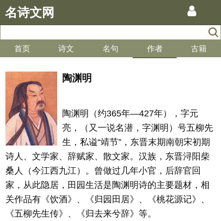
名诗文网
首页
诗文
名句
作者
古籍
陶渊明
陶渊明（约365年—427年），字元
亮，（又一说名潜，字渊明）号五柳先
生，私谥“靖节”，东晋末期南朝宋初期
诗人、文学家、辞赋家、散文家。汉族，东晋浔阳柴
桑人（今江西九江）。曾做过几年小官，后辞官回
家，从此隐居，田园生活是陶渊明诗的主要题材，相
关作品有《饮酒》、《归园田居》、《桃花源记》、
《五柳先生传》、《归去来兮辞》等。