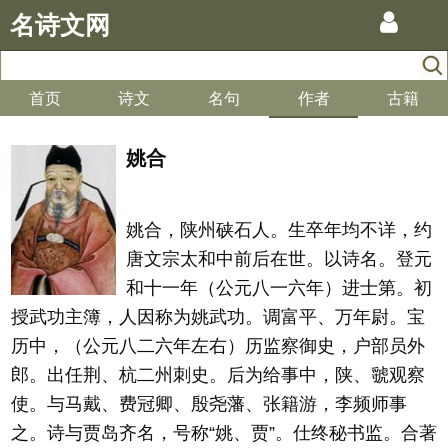
名诗文网
首页
诗文
名句
作者
古籍
姚合
姚合，陕州硖石人。生卒年均不详，约
唐文宗太和中前后在世。以诗名。登元
和十一年（公元八一六年）进士第。初
授武功主簿，人因称为姚武功。调富平、万年尉。宝
历中，（公元八二六年左右）历监察御史，户部员外
郎。出任荆、杭二州刺史。后为给事中，陕、虢观察
使。与马戴、费冠卿、殷尧藩、张籍游，李频师事
之。诗与贾岛齐名，号称“姚、贾”。仕终秘书监。合著