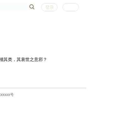
登录
注册
稽其类，其衰世之意邪？
xxxxx号