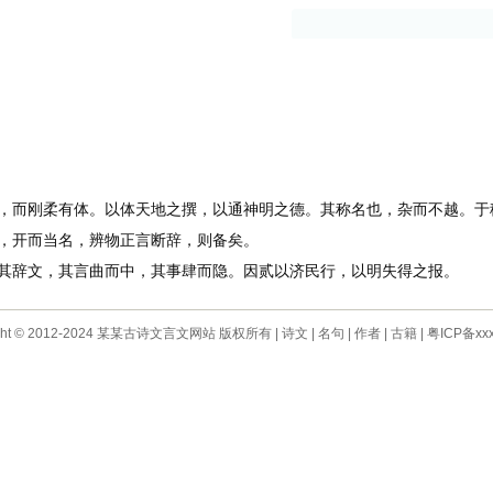
古籍
作者
而刚柔有体。以体天地之撰，以通神明之德。其称名也，杂而不越。于
开而当名，辨物正言断辞，则备矣。
辞文，其言曲而中，其事肆而隐。因贰以济民行，以明失得之报。
ight © 2012-2024 某某古诗文言文网站 版权所有 |
诗文
|
名句
|
作者
|
古籍
|
粤ICP备xxx