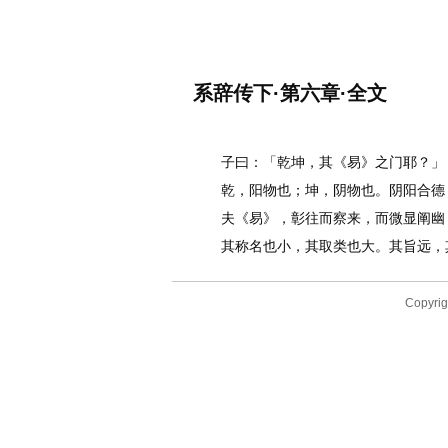
名诗文网
首页
诗文
名句
系辞传下·第六章·全文
作者：
李白
子曰：「乾坤，其《易》之门耶？」
乾，阳物也；坤，阴物也。阴阳合德，
夫《易》，彰往而察来，而微显阐幽，
其称名也小，其取类也大。其旨远，其
Copyr