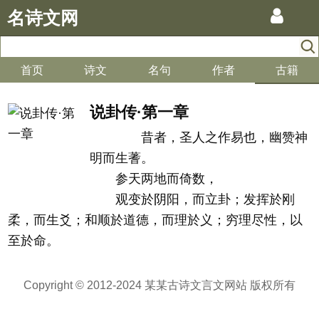
名诗文网
首页
诗文
名句
作者
古籍
说卦传·第一章
昔者，圣人之作易也，幽赞神
明而生蓍。
参天两地而倚数，
观变於阴阳，而立卦；发挥於刚
柔，而生爻；和顺於道德，而理於义；穷理尽性，以
至於命。
Copyright © 2012-2024 某某古诗文言文网站 版权所有