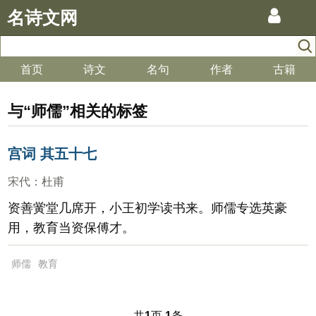
名诗文网
首页
诗文
名句
作者
古籍
与“师儒”相关的标签
宫词 其五十七
宋代
：
杜甫
资善黉堂几席开，小王初学读书来。师儒专选英豪
用，教育当资保傅才。
师儒
教育
共
页
条
1
1